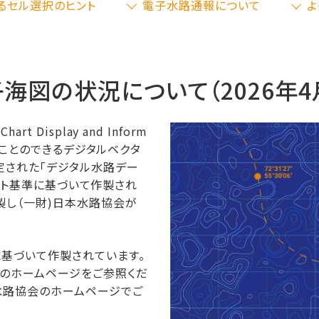
るセル選択のヒント
電子水路通報について
よ
海図の状況について（2026年4
t Display and Inform
用することのできるデジタルベクタ
規定された「デジタル水路デー
ォーマット基準に基づいて作製され
製し（一財)日本水路協会が
基づいて作製されています。
のホームページをご参照くだ
水路協会のホームページでご