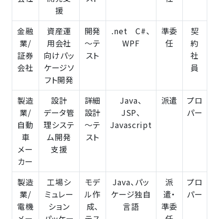
援
金融
資産運
開発
.net C#、
準委
契
業/
用会社
～テ
WPF
任
約
証券
向けパッ
スト
社
会社
ケージソ
員
フト開発
製造
設計
詳細
Java、
派遣
プロ
業/
データ管
設計
JSP、
パー
自動
理システ
～テ
Javascript
車
ム開発
スト
メー
支援
カー
製造
工場シ
モデ
Java、パッ
派
プロ
業/
ミュレー
ル作
ケージ独自
遣・
パー
電機
ション
成、
言語
準委
メー
パッケー
テス
任