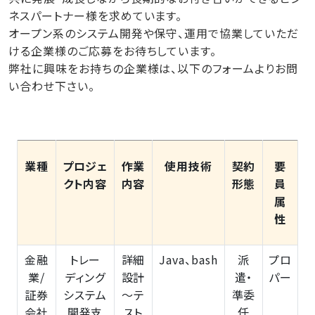
ネスパートナー様を求めています。
オープン系のシステム開発や保守、運用で協業していただ
ける企業様のご応募をお待ちしています。
弊社に興味をお持ちの企業様は、以下のフォームよりお問
い合わせ下さい。
業種
プロジェ
作業
使用技術
契約
要
クト内容
内容
形態
員
属
性
金融
トレー
詳細
Java、bash
派
プロ
業/
ディング
設計
遣・
パー
証券
システム
～テ
準委
会社
開発支
スト
任