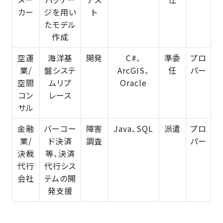
カー
ジを用い
ト
たモデル
作成
空運
海洋基
開発
C#、
準委
プロ
業/
盤システ
ArcGIS、
任
パー
空間
ムリプ
Oracle
コン
レース
サル
金融
バーコー
障害
Java、SQL
派遣
プロ
業/
ド決済
調査
パー
決裁
等、決済
代行
代行シス
会社
テムの開
発支援